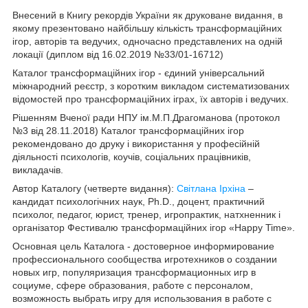
Внесений в Книгу рекордів України як друковане видання, в
якому презентовано найбільшу кількість трансформаційних
ігор, авторів та ведучих, одночасно представлених на одній
локації (диплом від 16.02.2019 №33/01-16712)
Каталог трансформаційних ігор - єдиний універсальний
міжнародний реєстр, з коротким викладом систематизованих
відомостей про трансформаційних іграх, їх авторів і ведучих.
Рішенням Вченої ради НПУ ім.М.П.Драгоманова (протокол
№3 від 28.11.2018) Каталог трансформаційних ігор
рекомендовано до друку і використання у професійній
діяльності психологів, коучів, соціальних працівників,
викладачів.
Автор Каталогу (четверте видання):
Світлана Ірхіна
–
кандидат психологічних наук, Ph.D., доцент, практичний
психолог, педагог, юрист, тренер, игропрактик, натхненник і
організатор Фестивалю трансформаційних ігор «Happy Time».
Основная цель Каталога - достоверное информирование
профессионального сообщества игротехников о создании
новых игр, популяризация трансформационных игр в
социуме, сфере образования, работе с персоналом,
возможность выбрать игру для использования в работе с