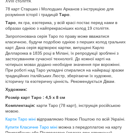
ХVIII століття.
78 карт Старших і Молодших Арканов з інструкцією для
розуміння історії і традицій
Таро
.
Таро
, як гра, езотерика, у всій красі постає перед нами в
образах однією з найпрекрасніших колод 19 століття.
Запропонована серія Таро по праву може вважатися
класичною, будучи подобою однією з перших колод гральних
карт. Дана серія відтворює картки, випущені Карло
Делларокка в 1835 році в Мілані, їх репродукції зроблені з
застосуванням сучасної технології. До кожної карті на
чотирьох мовах додано необхідне значення при ворожінні.
При роботі над Таро укладачі спиралися на найкращі зразки
традиційних італійських Люстр, зберігаючи їх художню,
історичну та езотеричну цінність. Рекомендується Дівам.
Художник:
Розмір карт Таро : 4,5 х 8 см
Комплектація:
карти Таро (78 карт), інструкція російською
мовою.
Карти Таро міні
відправляємо Новою Поштою по всій Україні.
Купити Класичне Таро міні
можна з передоплатою на карту
Приватбанку або Післяплатою (оплата при отриманні).