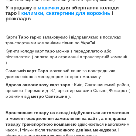
У продажу є
мішечки
для зберігання колоди
таро і
килимки, скатертини для ворожінь
і
розкладів.
Карти
Таро
гарно запаковуємо і відправляємо в посилках
транспортними компаніями тільки по
Україні
.
Купити колоду карт
таро
можна з передоплатою або
післяплатою ( оплата при отриманні в транспортній компанії
).
Самовивіз
карт Таро
можливий лише за попередньою
домовленістю з менеджером інтернет магазину.
Адреса самовивозу карт таро
: Київ, Святошинський район,
проспект Перемоги д. 87, орієнтир магазин Сільпо, Фокстрот (
5 хвилин від
метро Святошин
).
Бронювання товару на складі відбувається автоматично
в момент оформлення замовлення на сайті, а відправка
товару транспортною компанією
здійснюється найближчим
часом, і тільки після
телефонного дзвінка менеджера
і
підтвердження
замовлення
з боку замовника.