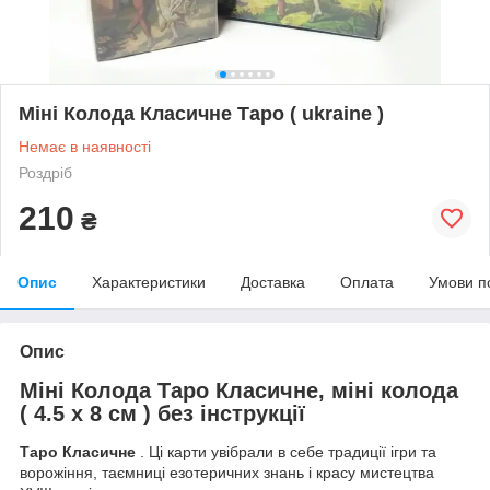
Міні Колода Класичне Таро ( ukraine )
Немає в наявності
Роздріб
210
₴
Опис
Характеристики
Доставка
Оплата
Умови п
Опис
Міні Колода Таро Класичне, міні колода
( 4.5 х 8 см ) без інструкції
Таро Класичне
. Ці карти увібрали в себе традиції ігри та
ворожіння, таємниці езотеричних знань і красу мистецтва