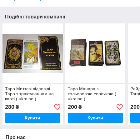
Подібні товари компанії
Таро Миттєві відповіді.
Таро Манара з
Райд
Таро з трактуванням на
кольоровою сорочкою (
Tarot
карті ( ukraine )
ukraine )
280
200
200
₴
₴
Купити
Купити
Про нас