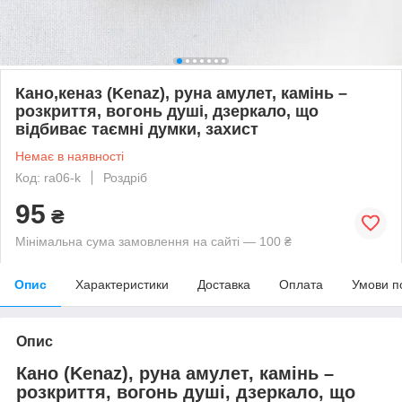
Кано,кеназ (Kenaz), руна амулет, камінь –
розкриття, вогонь душі, дзеркало, що
відбиває таємні думки, захист
Немає в наявності
Код: ra06-k
Роздріб
95
₴
Мінімальна сума замовлення на сайті — 100 ₴
Опис
Характеристики
Доставка
Оплата
Умови п
Опис
Кано (Kenaz), руна амулет, камінь –
розкриття, вогонь душі, дзеркало, що