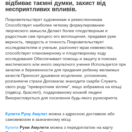
відбиває таємні думки, захист від
несприятливих впливів.
Покровительствует художникам и ремесленникам
Способствует наиболее четкому формулированию
творческого замысла Делает более плодотворным и
радостным сам процесс его воплощения, придавая руке
верность, твердость и точность Покровительствует
исследователям и ученым, разгоняет мрак невежества,
способствует планомерному и плодотворному ходу
исследования Обеспечивает помощь и защиту в поисках
мистического или иного оккультного учения Используется при
зачатии и беременности для придания ребенку желаемых
качеств Приносит душевное исцеление, успокоение,
розганяючи страхи Допомагає знаходити скарби Служить
свого роду "приворотним зіллям", якщо зображена на кільці
(підвісці, браслеті), подарованому коханій людині
Використовується для посилення будь-якого рунескрипта
Купити Руну Амулет
можна з адресною доставкою або
самовивозом в зазначеному місці.
Купити
Руни Амулети
можна з передоплатою на карту