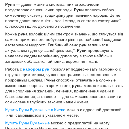
Руни
― давня магічна система, пиктографически
представляє основні сили природи.
Руни
являють собою
символічну систему, традиційну для північних народів. Це не
просто давня писемність, але і складна система езотеричної
філософії і шлях духовного посвячення.
Кожна
руна
володіє цілим спектром значень, що тягнуться від
самого примітивного побутового рівня до найвищої сходинки
езотеричної мудрості. Глибинний сенс
рун
залишився
актуальним і для сучасної цивілізації.
Руни
продовжують
надавати людям неоціненну допомогу в трьох найбільш
загадкових областях: тайнопис, ворожіння і магії.
Работа с
набором рун
позволяет поддерживать гармонию с
окружающим миром, чутко подстраиваясь к естественным
природным циклам.
Руны
способны отвечать на сложные
жизненные вопросы, а кроме того,
руны
можно использовать
для исполнения желаний, лечения, привлечения удачи и
благосостояния, а главное ― для самосовершенствования и
осмысления глубоких законов нашей жизни.
Купить Руны Бумажные в Киеве
можно с адресной доставкой
или самовывозом в указанном месте.
Купить Руны Бумажные
можно с предоплатой на карту
ПриватБанка или Наложенным платежом (оплата при