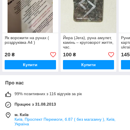
Як ворожити на рунах (
Йера (Jera), руна амулет,
Руни
роздруківка А4 )
камінь – круговорот життя,
карт
час.
ukra
20
100
145
₴
₴
Купити
Купити
Про нас
99% позитивних з 116 відгуків за рік
Працює з 31.08.2013
м. Київ
Київ, Проспект Перемоги, б.87 ( без магазину ), Київ,
Україна