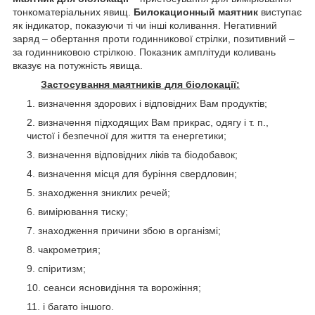
тонкоматеріальних явищ.
Билокационный маятник
виступає
як індикатор, показуючи ті чи інші коливання. Негативний
заряд – обертання проти годинникової стрілки, позитивний –
за годинниковою стрілкою. Показник амплітуди коливань
вказує на потужність явища.
Застосування маятників для біолокації:
визначення здорових і відповідних Вам продуктів;
визначення підходящих Вам прикрас, одягу і т. п.,
чистої і безпечної для життя та енергетики;
визначення відповідних ліків та біодобавок;
визначення місця для буріння свердловин;
знаходження зниклих речей;
вимірювання тиску;
знаходження причини збою в організмі;
чакрометрия;
спіритизм;
сеанси ясновидіння та ворожіння;
і багато іншого.