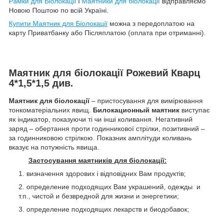
Рамки для Біолокації
і
Маятники для біолокації
відправляємо
Новою Поштою по всій Україні.
Купити Маятник для Біолокації
можна з передоплатою на
карту Приватбанку або Післяплатою (оплата при отриманні).
Маятник для біолокації Рожевий Кварц
4*1,5*1,5 див.
Маятник для біолокації
– пристосування для вимірювання
тонкоматеріальних явищ.
Билокационный маятник
виступає
як індикатор, показуючи ті чи інші коливання. Негативний
заряд – обертання проти годинникової стрілки, позитивний –
за годинниковою стрілкою. Показник амплітуди коливань
вказує на потужність явища.
Застосування маятників для біолокації:
визначення здорових і відповідних Вам продуктів;
определение подходящих Вам украшений, одежды и
т.п., чистой и безвредной для жизни и энергетики;
определение подходящих лекарств и биодобавок;