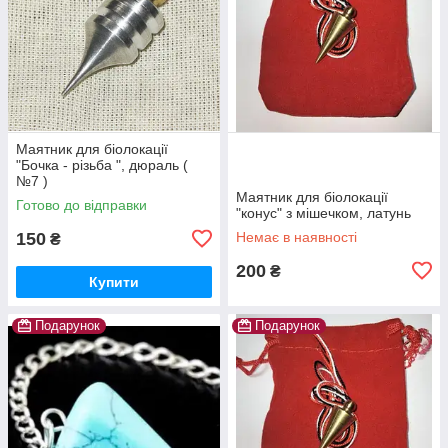
Маятник для біолокації
"Бочка - різьба ", дюраль (
№7 )
Маятник для біолокації
Готово до відправки
"конус" з мішечком, латунь
150
Немає в наявності
₴
200
₴
Купити
Подарунок
Подарунок