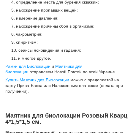
определение места для бурения скважин;
нахождение пропавших вещей;
измерение давления;
нахождение причины сбоя в организме;
чакрометрия;
спиритизм;
сеансы ясновидения и гадания;
и многое другое.
Рамки для Биолокации
и
Маятники для
биолокации
отправляем Новой Почтой по всей Украине.
Купить Маятник для Биолокации
можно с предоплатой на
карту ПриватБанка или Наложенным платежом (оплата при
получении).
Маятник для биолокации Розовый Кварц
4*1,5*1,5 см.
Маятник для біолокації
– пристосування для вимірювання