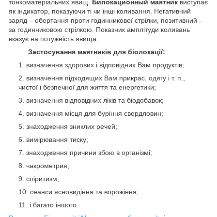
тонкоматеріальних явищ.
Билокационный маятник
виступає
як індикатор, показуючи ті чи інші коливання. Негативний
заряд – обертання проти годинникової стрілки, позитивний –
за годинниковою стрілкою. Показник амплітуди коливань
вказує на потужність явища.
Застосування маятників для біолокації:
визначення здорових і відповідних Вам продуктів;
визначення підходящих Вам прикрас, одягу і т. п.,
чистої і безпечної для життя та енергетики;
визначення відповідних ліків та біодобавок;
визначення місця для буріння свердловин;
знаходження зниклих речей;
вимірювання тиску;
знаходження причини збою в організмі;
чакрометрия;
спіритизм;
сеанси ясновидіння та ворожіння;
і багато іншого.