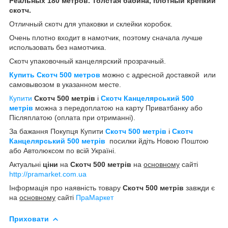
Реальных 180 метров. Толстая бабина, плотный крепкий
скотч.
Отличный скотч для упаковки и склейки коробок.
Очень плотно входит в намотчик, поэтому сначала лучше
использовать без намотчика.
Скотч упаковочный канцелярский прозрачный.
Купить Скотч 500 метров
можно с адресной доставкой или
самовывозом в указанном месте.
Купити
Скотч 500 метрів
і
Скотч Канцелярський 500
метрів
можна з передоплатою на карту Приватбанку або
Післяплатою (оплата при отриманні).
За бажання Покупця Купити
Скотч 500 метрів
і
Скотч
Канцелярський 500 метрів
посилки йдіть Новою Поштою
або Автолюксом по всій Україні.
Актуальні
ціни
на
Скотч 500 метрів
на
основному
сайті
http://pramarket.com.ua
Інформація про наявність товару
Скотч 500 метрів
завжди є
на
основному
сайті
ПраМаркет
Приховати