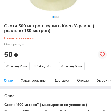
Скотч 500 метров, купить Киев Украина (
реально 180 метров)
Немає в наявності
Опт і роздріб
50
₴
49 ₴
від 2 шт.
47 ₴
від 4 шт.
45 ₴
від 6 шт.
Опис
Характеристики
Доставка
Оплата
Умови п
Опис
Скотч "500 метров" ( маркировка на упаковке )