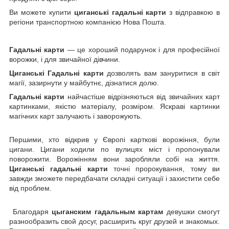
Ви можете купити
циганські гадальні карти
з відправкою в
регіони транспортною компанією Нова Пошта.
Гадальні карти
― це хороший подарунок і для професійної
ворожки, і для звичайної дівчини.
Циганські Гадальні карти
дозволять вам зануритися в світ
магії, зазирнути у майбутнє, дізнатися долю.
Гадальні карти
найчастіше відрізняються від звичайних карт
картинками, якістю матеріалу, розміром. Яскраві картинки
магічних карт залучають і заворожують.
Першими, хто відкрив у Європі карткові ворожіння, були
цигани. Цигани ходили по вулицях міст і пропонували
поворожити. Ворожінням вони заробляли собі на життя.
Циганські гадальні карти
точні пророкування, тому ви
завжди зможете передбачати складні ситуації і захистити себе
від проблем.
Благодаря
цыганским гадальным картам
девушки смогут
разнообразить свой досуг, расширить круг друзей и знакомых.