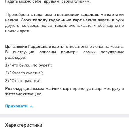
Гадать можно себе, друзьям, своим близким.
Пренебрегать гаданием и цыганскими
гадальными картами
нельзя. Свою
колоду гадальных карт
нельзя давать в руки
другого человека, нельзя гадать очень часто, чтобы карты не
начали врать.
Цыганские Гадальные карты
относительно легко толковать.
В инструкции описаны примеры самых популярных
раскладов:
1) "Что было, что будет";
2) "Колесо счастья";
3) "Ответ цыганки".
Розклад
циганських магічних карт пропонує напрямок руху в
життєвих ситуаціях.
Приховати
Характеристики