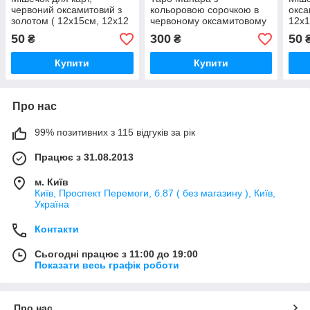
червоний оксамитовий з
кольоровою сорочкою в
окса
золотом ( 12х15см, 12х12
червоному оксамитовому
12х1
)
мішечку, (ukraine)
50
300
50
₴
₴
Купити
Купити
Про нас
99% позитивних з 115 відгуків за рік
Працює з 31.08.2013
м. Київ
Київ, Проспект Перемоги, б.87 ( без магазину ), Київ,
Україна
Контакти
Сьогодні працює з 11:00 до 19:00
Показати весь графік роботи
Про нас