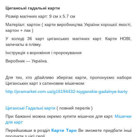
Циганські гадальні карти
Розмір магічних карт: 9 см х 5.7 см
Матеріал: картон ( карти виробництва України хорошої якості,
картон + лак )
У колоді 36 карт циганських магічних карт. Карти НОВІ,
запечаты в плівку.
Інструкція з ворожіння і пророкування
Виробник ― Україна.
Для тих, хто дбайливо зберігає карти, пропонуємо набори
Циганських карт з сатиновим мішечком:
http://pramarket.com.ua/g16194432-tsyganskie-gadalnye-karty
Циганські Гадальні карти
( повний перелік )
При бажанні можна окремо купити мішечок для карт.
Мішечки
для карт
Перейшовши в розділ
Карти Таро
Ви зможете придбати інші
продукти з цієї серії.