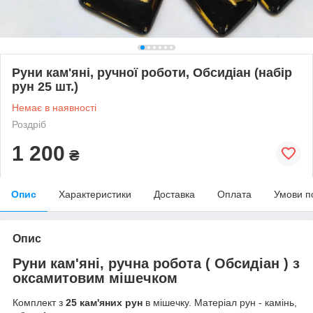
Руни кам'яні, ручної роботи, Обсидіан (набір
рун 25 шт.)
Немає в наявності
Роздріб
1 200
₴
Опис
Характеристики
Доставка
Оплата
Умови п
Опис
Руни кам'яні, ручна робота ( Обсидіан ) з
оксамитовим мішечком
Комплект з
25 кам'яних рун
в мішечку. Матеріал рун - камінь,