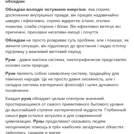
обсидіан
.
Обсидіан володіє потужною енергією
, яка сприяє
досягненню внутрішньої правди, він працює надзвичайно
швидко і ефективно, сприяє відкриттю істини, оголює
помилки, слабкі сторони і блоки. Він ефективно витягує всі
пригнічені, приховані негативні емоції і почуття.
Обсидіан
не просто розкриває суть проблем, але і показує, як
змінити ситуацію, він підштовхує до зростання і надає істотну
підтримку у важливий життєвий період.
Руни
- давня магічна система, пиктографически представляє
основні сили природи.
Руни
являють собою символічну систему, традиційну для
північних народів. Це не просто давня писемність, але і
складна система езотеричної філософії і шлях духовного
посвячення.
Каждая
руна
обладает целым спектром значений,
простирающимся от самого примитивного бытового уровня
до высочайшей ступени эзотерической мудрости. Глубинный
смысл
рун
остался актуален и для современной
цивилизации.
Руны
продолжают оказывать людям
неоценимую помощь в трёх наиболее загадочных областях:
тайнопись, гадание и магия.