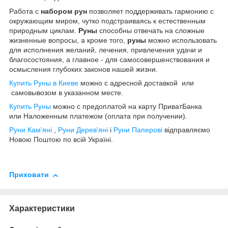
Работа с
набором рун
позволяет поддерживать гармонию с
окружающим миром, чутко подстраиваясь к естественным
природным циклам.
Руны
способны отвечать на сложные
жизненные вопросы, а кроме того,
руны
можно использовать
для исполнения желаний, лечения, привлечения удачи и
благосостояния, а главное - для самосовершенствования и
осмысления глубоких законов нашей жизни.
Купить Руны в Киеве
можно с адресной доставкой или
самовывозом в указанном месте.
Купить Руны
можно с предоплатой на карту ПриватБанка
или Наложенным платежом (оплата при получении).
Руни Кам'яні
,
Руни Дерев'яні
і
Руни Паперові
відправляємо
Новою Поштою по всій Україні.
Приховати
Характеристики