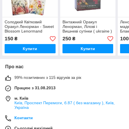
Солодкий Квітковий
Вінтажний Оракул
Лено
Оракул Ленорман - Sweet
Ленорман, Лілові і
мад
Blossom Lenormand
Вишневі сутінки ( ukraine )
Блак
Oracle ( ukraine )
(Len
150
250
100
₴
₴
(Укр
Купити
Купити
Про нас
99% позитивних з 115 відгуків за рік
Працює з 31.08.2013
м. Київ
Київ, Проспект Перемоги, б.87 ( без магазину ), Київ,
Україна
Контакти
Сьогодні вихідний