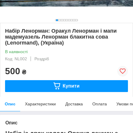
Набір Ленорман: Оракул Ленорман і мапи
мадемуазель Ленорман блакитна сова
(Lenormand), (Україна)
В наявності
Код: NL002
Роздріб
500
₴
Купити
Опис
Характеристики
Доставка
Оплата
Умови п
Опис