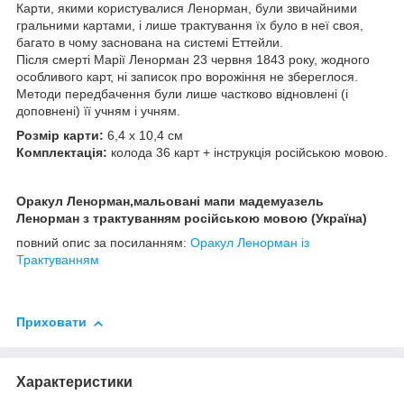
Карти, якими користувалися Ленорман, були звичайними
гральними картами, і лише трактування їх було в неї своя,
багато в чому заснована на системі Еттейли.
Після смерті Марії Ленорман 23 червня 1843 року, жодного
особливого карт, ні записок про ворожіння не збереглося.
Методи передбачення були лише частково відновлені (і
доповнені) її учням і учням.
Розмір карти:
6,4 х 10,4 см
Комплектація:
колода 36 карт + інструкція російською мовою.
Оракул Ленорман,мальовані мапи мадемуазель
Ленорман з трактуванням російською мовою (Україна)
повний опис за посиланням:
Оракул Ленорман із
Трактуванням
Приховати
Характеристики