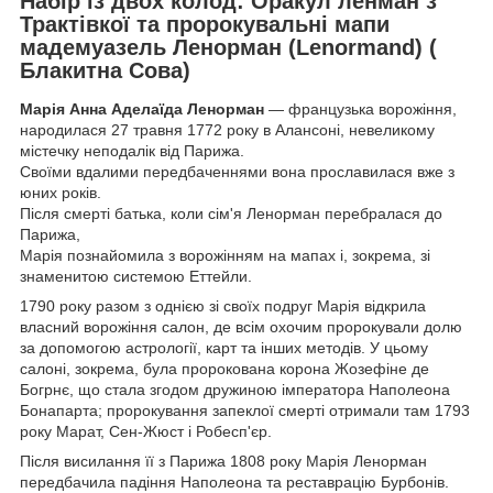
Набір із двох колод: Оракул ленман з
Трактівкої та пророкувальні мапи
мадемуазель Ленорман (Lenormand) (
Блакитна Сова)
Марія Анна Аделаїда Ленорман
— французька ворожіння,
народилася 27 травня 1772 року в Алансоні, невеликому
містечку неподалік від Парижа.
Своїми вдалими передбаченнями вона прославилася вже з
юних років.
Після смерті батька, коли сім'я Ленорман перебралася до
Парижа,
Марія познайомила з ворожінням на мапах і, зокрема, зі
знаменитою системою Еттейли.
1790 року разом з однією зі своїх подруг Марія відкрила
власний ворожіння салон, де всім охочим пророкували долю
за допомогою астрології, карт та інших методів. У цьому
салоні, зокрема, була пророкована корона Жозефіне де
Богрнє, що стала згодом дружиною імператора Наполеона
Бонапарта; пророкування запеклої смерті отримали там 1793
року Марат, Сен-Жюст і Робесп'єр.
Після висилання її з Парижа 1808 року Марія Ленорман
передбачила падіння Наполеона та реставрацію Бурбонів.