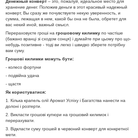
Денежный конверт
– это, пожалуй, идеальное место для
хранение денег. Положив деньги в этот красивый надежный
конверт, Вы сразу же почувствуете некую уверенность, и
сумма, лежащая в нем, какой бы она не была, обретет для
вас некий иной, важный смысл.
Перераховуєте гроші на
грошовому килимку
по частіше
(бажано вранці зі сходом сонця) і думайте при цьому про що-
небудь позитивне - тоді ви легко і швидко зберете потрібну
вам суму.
Грошові килимки можуть бути:
- колесо фортуни
- подвійна удача
- щастя
Як користуватися:
1. Кілька крапель олії Аромат Успіху і Багатства нанести на
долоні і розтерти.
2. Викласти грошові купюри на грошовий килимок і
перерахувати.
3. Відкласти суму грошей в червоний конверт для конкретної
мети.