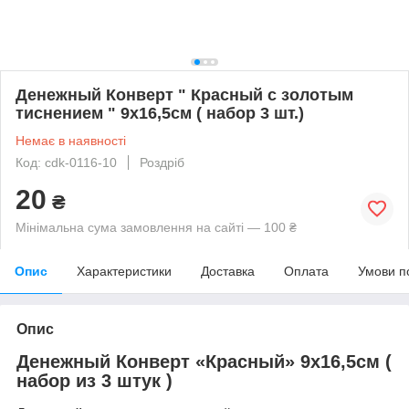
Денежный Конверт " Красный с золотым
тиснением " 9х16,5см ( набор 3 шт.)
Немає в наявності
Код: cdk-0116-10
Роздріб
20
₴
Мінімальна сума замовлення на сайті — 100 ₴
Опис
Характеристики
Доставка
Оплата
Умови п
Опис
Денежный Конверт «Красный» 9х16,5см (
набор из 3 штук )