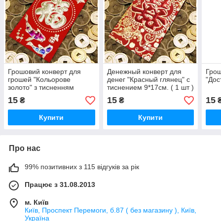
Грошовий конверт для
Денежный конверт для
Грош
грошей "Кольорове
денег "Красный глянец" с
"Дос
золото" з тисненням
тиснением 9*17см. ( 1 шт )
9*17см. ( 1 шт )
15
15
15
₴
₴
Купити
Купити
Про нас
99% позитивних з 115 відгуків за рік
Працює з 31.08.2013
м. Київ
Київ, Проспект Перемоги, б.87 ( без магазину ), Київ,
Україна