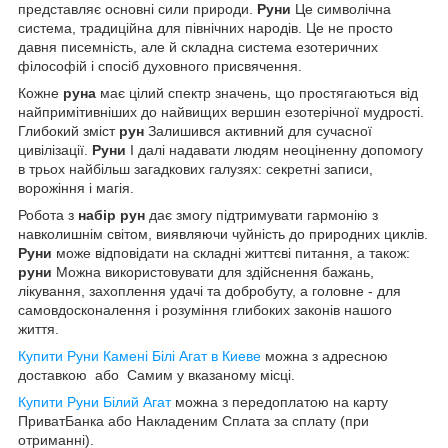
представляє основні сили природи.
Руни
Це символічна
система, традиційна для північних народів. Це не просто
давня писемність, але й складна система езотеричних
філософій і спосіб духовного присвячення.
Кожне
руна
має цілий спектр значень, що простягаються від
найпримітивніших до найвищих вершин езотерічної мудрості.
Глибокий зміст
рун
Залишився активний для сучасної
цивілізації.
Руни
І далі надавати людям неоціненну допомогу
в трьох найбільш загадкових галузях: секретні записи,
ворожіння і магія.
Робота з
набір рун
дає змогу підтримувати гармонію з
навколишнім світом, виявляючи чуйність до природних циклів.
Руни
може відповідати на складні життєві питання, а також:
руни
Можна використовувати для здійснення бажань,
лікування, захоплення удачі та добробуту, а головне - для
самовдосконалення і розуміння глибоких законів нашого
життя.
Купити Руни Камені Білі Агат в Киеве
можна з адресною
доставкою або Самим у вказаному місці.
Купити Руни Білий Агат
можна з передоплатою на карту
ПриватБанка або Накладеним Сплата за сплату (при
отриманні).