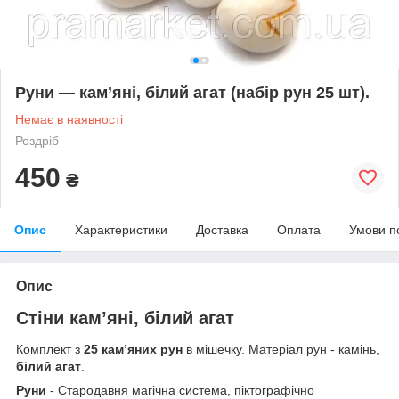
Руни — кам’яні, білий агат (набір рун 25 шт).
Немає в наявності
Роздріб
450
₴
Опис
Характеристики
Доставка
Оплата
Умови п
Опис
Стіни кам’яні, білий агат
Комплект з
25 кам’яних рун
в мішечку. Матеріал рун - камінь,
білий агат
.
Руни
- Стародавня магічна система, піктографічно