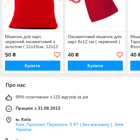
Мішечок для карт,
Оксамитовий мішечок для
Міше
червоний оксамитовий з
карт 8х12 см ( червоний )
Таро
золотом ( 12х15см, 12х12
Фіол
)
9х10
50
40
40
₴
₴
Купити
Купити
Про нас
99% позитивних з 115 відгуків за рік
Працює з 31.08.2013
м. Київ
Київ, Проспект Перемоги, б.87 ( без магазину ), Київ,
Україна