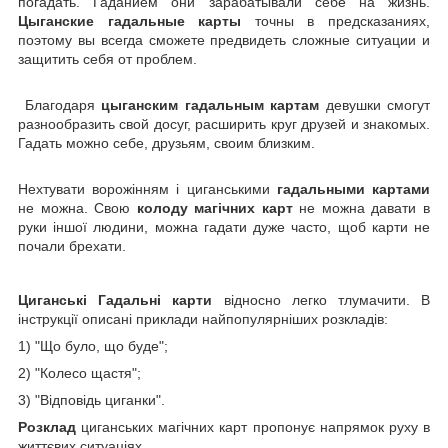
погадать. Гаданием они зарабатывали себе на жизнь.
Цыганские гадальные карты
точны в предсказаниях,
поэтому вы всегда сможете предвидеть сложные ситуации и
защитить себя от проблем.
Благодаря
цыганским гадальным картам
девушки смогут
разнообразить свой досуг, расширить круг друзей и знакомых.
Гадать можно себе, друзьям, своим близким.
Нехтувати ворожінням і циганськими
гадальными картами
не можна. Свою
колоду магічних карт
не можна давати в
руки іншої людини, можна гадати дуже часто, щоб карти не
почали брехати.
Циганські Гадальні карти
відносно легко тлумачити. В
інструкції описані приклади найпопулярніших розкладів:
1) "Що було, що буде";
2) "Колесо щастя";
3) "Відповідь циганки".
Розклад
циганських магічних карт пропонує напрямок руху в
життєвих ситуаціях.