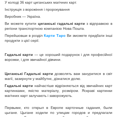
У колоді 36 карт циганських магічних карт.
Інструкція з ворожіння і пророкування
Виробник ― Україна.
Ви можете купити
циганські гадальні карти
з відправкою в
регіони транспортною компанією Нова Пошта.
Перейшовши в розділ
Карти Таро
Ви зможете придбати інші
продукти з цієї серії.
Гадальні карти
― це хороший подарунок і для професійної
ворожки, і для звичайної дівчини.
Циганські Гадальні карти
дозволять вам зануритися в світ
магії, зазирнути у майбутнє, дізнатися долю.
Гадальні карти
найчастіше відрізняються від звичайних карт
картинками, якістю матеріалу, розміром. Яскраві картинки
магічних карт залучають і заворожують.
Первыми, кто открыл в Европе карточные гадания, были
цыгане. Цыгане ходили по улицам городов и предлагали