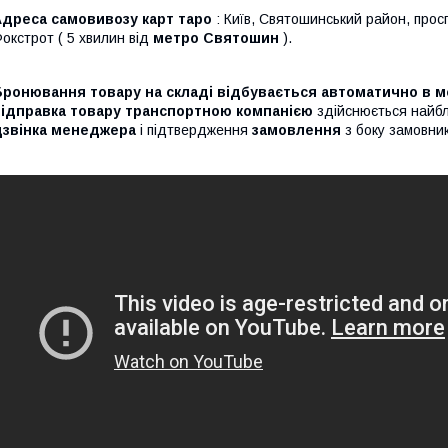
Адреса самовивозу карт таро
: Київ, Святошинський район, просп
окстрот ( 5 хвилин від
метро Святошин
).
Бронювання товару на складі відбувається автоматично в м
відправка товару транспортною компанією
здійснюється найбли
дзвінка менеджера
і підтвердження
замовлення
з боку замовни