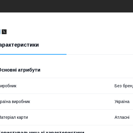
арактеристики
Основні атрибути
иробник
Без брен
раїна виробник
Україна
атеріал карти
Атласні
Користувальницькі характеристики