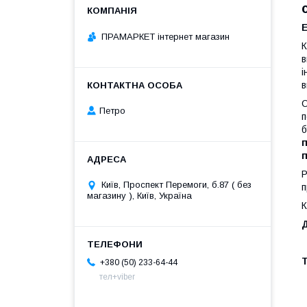
Е
ПРАМАРКЕТ інтернет магазин
К
в
і
О
Петро
п
б
Р
Київ, Проспект Перемоги, б.87 ( без
п
магазину ), Київ, Україна
К
Д
+380 (50) 233-64-44
тел+viber