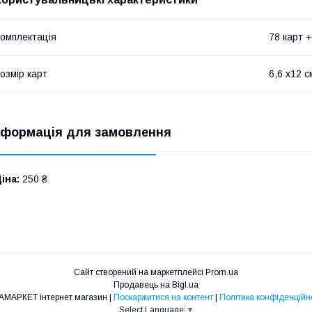
омплектація
78 карт +
озмір карт
6,6 х12 с
нформація для замовлення
іна:
250 ₴
Сайт створений на маркетплейсі
Prom.ua
Продавець на Bigl.ua
ПРАМАРКЕТ інтернет магазин |
Поскаржитися на контент
|
Політика конфіденційн
Select Language
▼