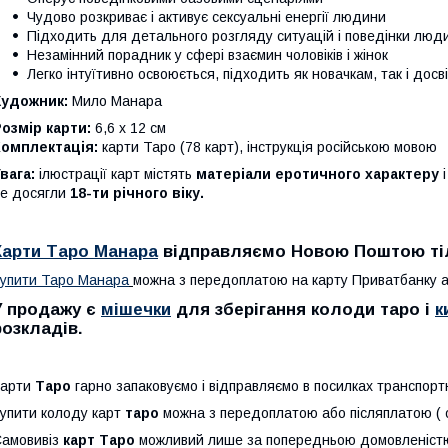
Чудово розкриває і активує сексуальні енергії людини
Підходить для детального розгляду ситуацій і поведінки люд
Незамінний порадник у сфері взаємин чоловіків і жінок
Легко інтуїтивно освоюється, підходить як новачкам, так і дос
Художник:
Мило Манара
озмір карти:
6,6 х 12 см
Комплектація:
карти Таро (78 карт), інструкція російською мовою
вага:
ілюстрації карт містять
матеріали еротичного характеру
і
е досягли
18-ти річного віку.
Карти Таро Манара
відправляємо
Новою Поштою
ті
упити Таро Манара
можна з передоплатою на карту Приватбанку а
У продажу є
мішечки
для зберігання колоди таро і
к
розкладів.
Карти
Таро
гарно запаковуємо і відправляємо в посилках транспорт
упити колоду карт
таро
можна з передоплатою або післяплатою ( о
амовивіз
карт Таро
можливий лише за попередньою домовленістю