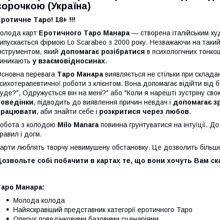
сорочкою (Україна)
ротичне Таро! 18+ !!!
олода карт
Еротичного Таро Манара
― створена італійським х
ипускається фірмою Lo Scarabeo з 2000 року. Незважаючи на такий
нструментом, який
допомагає розібратися
в психологічних тонко
виникають
у взаємовідносинах
.
сновна перевага
Таро Манара
виявляється не стільки при складанн
сихотерапевтичної роботи з клієнтом. Вона допомагає відійти від 
уде?", Одружується він на мені?" або "Коли я нарешті зустріну св
поведінки
, підводить до виявлення причин невдач і
допомагає з
працювати
, аби знайти себе і
розкритися через любов
.
обота з колодою
Milo Manara
повинна грунтуватися на інтуїції. Д
равил і догм.
арти люблять творчу невимушену обстановку. Це дозволить більше 
озвольте собі побачити в картах те, що вони хочуть Вам ск
Таро Манара:
Молода колода
Найяскравіший представник категорії еротичного Таро
Оперує поведінковими базовими сценаріями