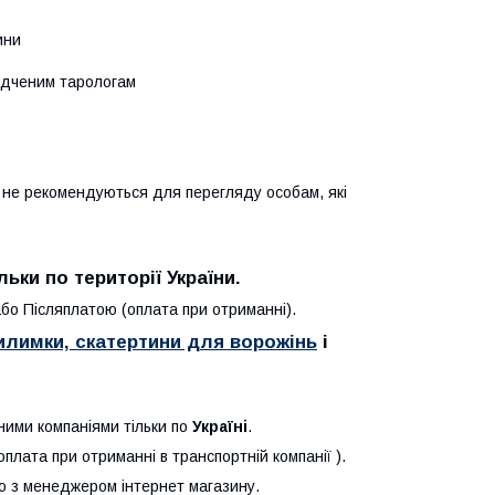
ини
відченим тарологам
 не рекомендуються для перегляду особам, які
льки по території
України
.
бо Післяплатою (оплата при отриманні).
илимки, скатертини для ворожінь
і
ними компаніями тільки по
Україні
.
плата при отриманні в транспортній компанії ).
 з менеджером інтернет магазину.