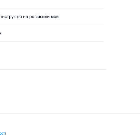
 інструкція на російській мові
м
ості