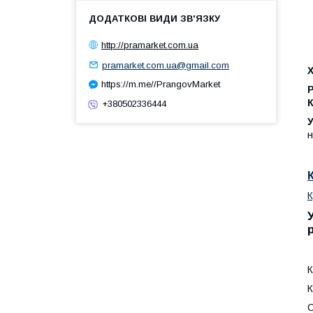
http://pramarket.com.ua
pramarket.com.ua@gmail.com
https://m.me//PrangovMarket
Р
+380502336444
У
н
К
К
С