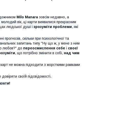
удожником
Milo Manara
зовсім недавно, а
 молодий вік, ці карти виявилися прекрасним
щах людської душі і
зрозуміти проблеми
, які
і прогнозів, скільки при психологічної та
банальних запитань типу "Ну що ж, у мене з ним
ою любов?" до
переосмислення себе
і
своєї
розуміти
, що потрібно змінити в собі,
над чим
о карт не можна підходити з жорсткими рамками
довіряти своїй підсвідомості.
азати!