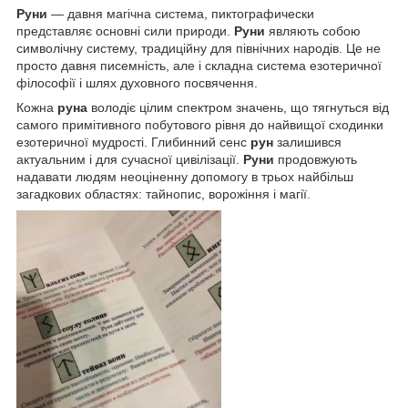
Руни
― давня магічна система, пиктографически
представляє основні сили природи.
Руни
являють собою
символічну систему, традиційну для північних народів. Це не
просто давня писемність, але і складна система езотеричної
філософії і шлях духовного посвячення.
Кожна
руна
володіє цілим спектром значень, що тягнуться від
самого примітивного побутового рівня до найвищої сходинки
езотеричної мудрості. Глибинний сенс
рун
залишився
актуальним і для сучасної цивілізації.
Руни
продовжують
надавати людям неоціненну допомогу в трьох найбільш
загадкових областях: тайнопис, ворожіння і магії.