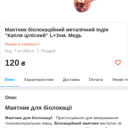
Маятник біолокаційний металічний Індія
"Капля цілісний" L=3sм. Медь
Немає в наявності
Код: T-m-069-m
Роздріб
120
₴
Опис
Характеристики
Доставка
Оплата
Умови п
Опис
Маятник для біолокації
Маятник для біолокації
- Пристосування для вимірювання
тонкоматеріальних явищ.
Білокаційний маятник
виступає як