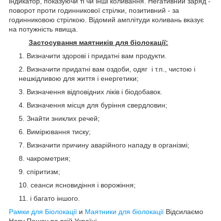
індикатор, показуючи ті чи інші коливання. Негативний заряд -
поворот проти годинникової стрілки, позитивний - за
годинниковою стрілкою. Відомий амплітуди коливань вказує
на потужність явища.
Застосування маятників для біолокації:
Визначити здорові і придатні вам продукти.
Визначити придатні вам оздоби, одяг і т.п., чистою і
нешкідливою для життя і енергетики;
Визначення відповідних ліків і біодобавок.
Визначення місця для буріння свердловин;
Знайти зниклих речей;
Вимірювання тиску;
Визначити причину аварійного нападу в організмі;
чакрометрия;
спіритизм;
сеанси ясновидіння і ворожіння;
і багато іншого.
Рамки для Біолокації
и
Маятники для біолокації
Відсилаємо