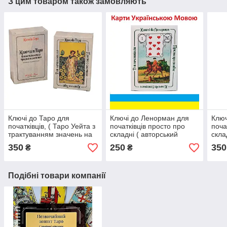
З цим товаром також замовляють
Ключі до Таро для
Ключі до Ленорман для
Ключ
початківців, ( Таро Уейта з
початківців просто про
поча
трактуванням значень на
складні ( авторський
скла
російській мові)
метод Наталії Музиченко )
мето
350
250
350
₴
₴
Українською мовою
Укра
Подібні товари компанії