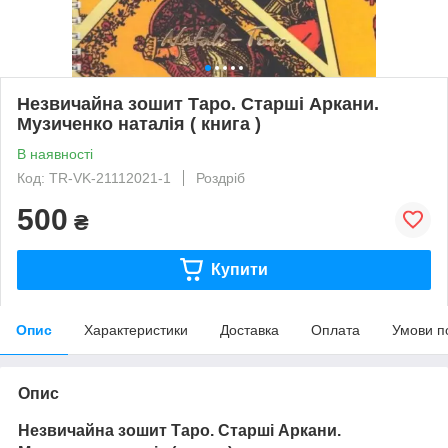
Незвичайна зошит Таро. Старші Аркани.
Музиченко наталія ( книга )
В наявності
Код: TR-VK-21112021-1
Роздріб
500
₴
Купити
Опис
Характеристики
Доставка
Оплата
Умови п
Опис
Незвичайна зошит Таро. Старші Аркани.