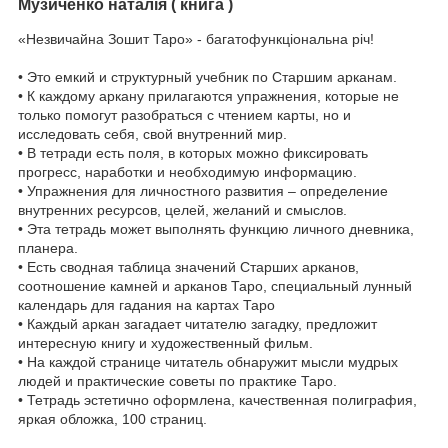
Музиченко наталія ( книга )
«Незвичайна Зошит Таро» - багатофункціональна річ!
• Это емкий и структурный учебник по Старшим арканам.
• К каждому аркану прилагаются упражнения, которые не
только помогут разобраться с чтением карты, но и
исследовать себя, свой внутренний мир.
• В тетради есть поля, в которых можно фиксировать
прогресс, наработки и необходимую информацию.
• Упражнения для личностного развития – определение
внутренних ресурсов, целей, желаний и смыслов.
• Эта тетрадь может выполнять функцию личного дневника,
планера.
• Есть сводная таблица значений Старших арканов,
соотношение камней и арканов Таро, специальный лунный
календарь для гадания на картах Таро
• Каждый аркан загадает читателю загадку, предложит
интересную книгу и художественный фильм.
• На каждой странице читатель обнаружит мысли мудрых
людей и практические советы по практике Таро.
• Тетрадь эстетично оформлена, качественная полиграфия,
яркая обложка, 100 страниц.