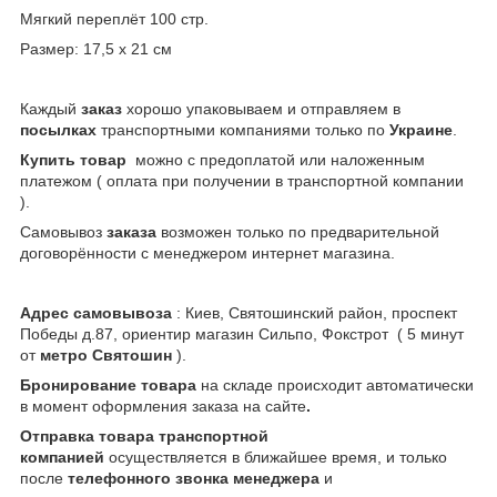
Мягкий переплёт 100 стр.
Размер: 17,5 х 21 см
Каждый
заказ
хорошо упаковываем и отправляем в
посылках
транспортными компаниями только по
Украине
.
Купить товар
можно с предоплатой или наложенным
платежом ( оплата при получении в транспортной компании
).
Самовывоз
заказа
возможен только по предварительной
договорённости с менеджером интернет магазина.
Адрес самовывоза
: Киев, Святошинский район, проспект
Победы д.87, ориентир магазин Сильпо, Фокстрот ( 5 минут
от
метро Святошин
).
Бронирование товара
на складе происходит автоматически
в момент оформления заказа на сайте
.
Отправка товара транспортной
компанией
осуществляется в ближайшее время, и только
после
телефонного звонка менеджера
и