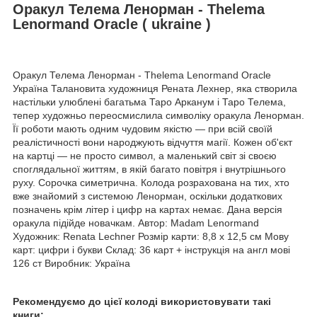
Оракул Телема Ленорман - Thelema
Lenormand Oracle ( ukraine )
Оракул Телема Ленорман - Thelema Lenormand Oracle
Україна Талановита художниця Рената Лехнер, яка створила
настільки улюблені багатьма Таро Арканум і Таро Телема,
тепер художньо переосмислила символіку оракула Ленорман.
Її роботи мають одним чудовим якістю — при всій своїй
реалістичності вони народжують відчуття магії. Кожен об'єкт
на картці — не просто символ, а маленький світ зі своєю
споглядальної життям, в якій багато повітря і внутрішнього
руху. Сорочка симетрична. Колода розрахована на тих, хто
вже знайомий з системою Ленорман, оскільки додаткових
позначень крім літер і цифр на картах немає. Дана версія
оракула підійде новачкам. Автор: Madam Lenormand
Художник: Renata Lechner Розмір карти: 8,8 х 12,5 см Мову
карт: цифри і букви Склад: 36 карт + інструкція на англ мові
126 ст Виробник: Україна
Рекомендуємо до цієї колоді використовувати такі
книги: