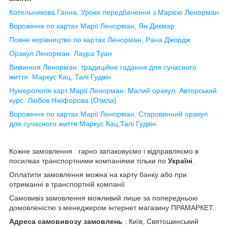
Котельникова Ганна, Уроки передбачення з Марією Ленорман
Ворожіння по картах Марії Ленорман, Ян Дикмар
Повне керівництво по картах Ленорман, Рана Джордж
Оракул Ленорман. Лаура Туан
Вивчення Ленорман: традиційне гадання для сучасного
життя. Маркус Кац, Талі Гудвін
Нумерологія карт Марії Ленорман. Малий оракул. Авторський
курс. Любов Нікіфорова (Отила)
Ворожіння по картах Марії Ленорман. Старовинний оракул
для сучасного життя Маркус Кац,Талі Гудвін
Кожне замовлення
гарно запаковуємо і відправляємо в
посилках транспортними компаніями тільки по
Україні
.
Оплатити замовлення можна на карту банку або при
отриманні в транспортній компанії.
Самовивіз замовлення
можливий лише за попередньою
домовленістю з менеджером інтернет магазину ПРАМАРКЕТ..
Адреса самовивозу замовлень
: Київ, Святошинський