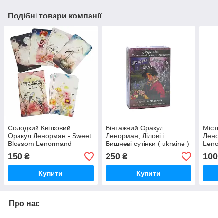
Подібні товари компанії
Солодкий Квітковий
Вінтажний Оракул
Міст
Оракул Ленорман - Sweet
Ленорман, Лілові і
Лено
Blossom Lenormand
Вишневі сутінки ( ukraine )
Leno
Oracle ( ukraine )
150
250
100
₴
₴
Купити
Купити
Про нас