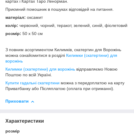
картах і Картах Таро Ленорман.
Приємний помошник в пошуках відповідей на питання.
матеріал:
оксамит
колір:
червоний, чорний, теракот, зелений, синій, фіолетовий
розмір:
50 х 50 см
З повним асортиментом Килимків, скатертин для Ворожінь
можна ознайомитися в розділі
Килимки (скатертини) для
ворожінь
Килимки (скатертини) для ворожінь
відправляємо Новою
Поштою по всій Україні.
Купити гадальні скатертини
можна з передоплатою на карту
Приватбанку або Післяплатою (оплата при отриманні).
Приховати
Характеристики
розмір