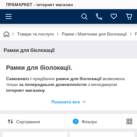
ПРАМАРКЕТ - інтернет магазин
Товари та послуги
Рамки і Маятники для Біолокації
Р
Рамки для біолокації
Рамки для біолокації.
Самовивіз і
придбання
рамок для біолокації
возможена
тільки
за попередньою домовленістю
з менеджером
інтернет магазину
.
Адреса самовивозу
Рамок для билокации :
Київ
,
Показати все
Святошинський район, проспект Перемоги д. 87, орієнтир
магазин Сільпо, Фокстрот (5 хвилин від
метро Святошин
).
Сортування
0
Фільтри