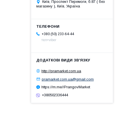
Київ, Проспект Перемоги, б.87 ( без
магазину ), Київ, Україна
+380 (50) 233-64-44
тел+viber
http://pramarket.com.ua
pramarket.com.ua@gmail.com
https://m.me//PrangovMarket
+380502336444