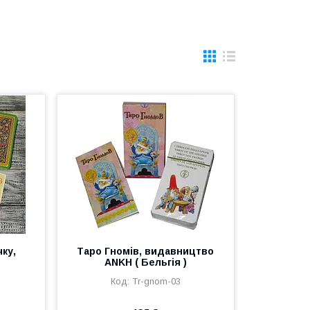
ку,
Таро Гномів, видавництво
ANKH ( Бельгія )
Tr-gnom-03