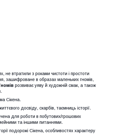
х, не втратили з роками чистоти і простоти
ня, зашифроване в образах маленьких гномів,
Гномів
розвиває уяву й художній смак, а також
.
ма Сікена.
иттєвого досвіду, скарбів, таємниць історії.
ачена для роботи в побутових/грошових
імейними та іншими питаннями.
орії подорожі Сікена, особливостях характеру