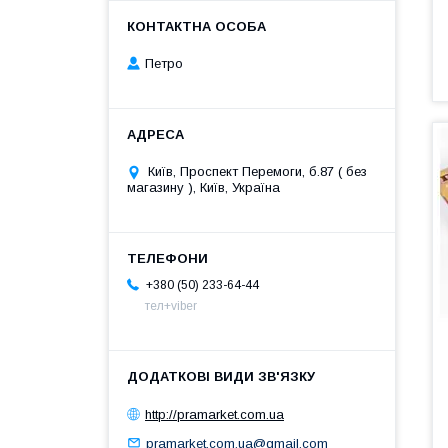
Петро
Київ, Проспект Перемоги, б.87 ( без
магазину ), Київ, Україна
+380 (50) 233-64-44
тел+viber
http://pramarket.com.ua
pramarket.com.ua@gmail.com