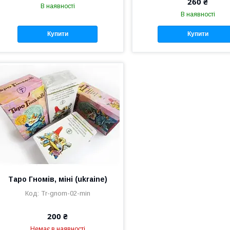
260 ₴
В наявності
В наявності
Купити
Купити
Таро Гномів, міні (ukraine)
Tr-gnom-02-min
200 ₴
Немає в наявності