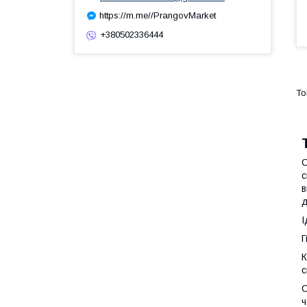
https://m.me//PrangovMarket
+380502336444
С
с
в
д
І
Г
К
с
С
ч