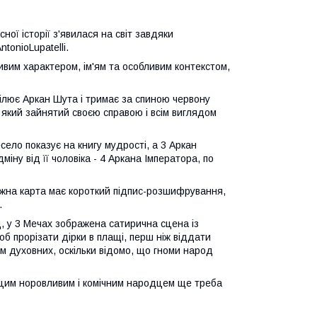
ної історії з'явилася на світ завдяки
tonioLupatelli.
ивим характером, ім'ям та особливим контекстом,
тілює Аркан Шута і тримає за спиною червону
, який зайнятий своєю справою і всім виглядом
село показує на книгу мудрості, а 3 Аркан
міну від її чоловіка - 4 Аркана Імператора, по
ожна карта має короткий підпис-розшифрування,
.
, у 3 Мечах зображена сатирична сцена із
б прорізати дірки в плащі, перш ніж віддати
ім духовних, оскільки відомо, що гноми народ
 з цим норовливим і комічним народцем ще треба