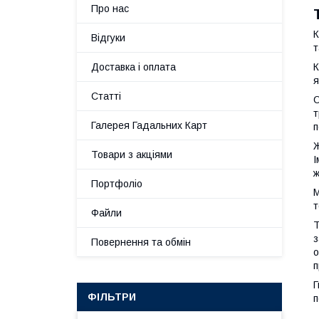
Про нас
К
Відгуки
т
К
Доставка і оплата
я
Статті
О
т
Галерея Гадальних Карт
п
Ж
Товари з акціями
І
ж
Портфоліо
М
т
Файли
Т
з
Повернення та обмін
о
п
Г
ФІЛЬТРИ
п