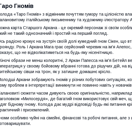
Таро Гномів
олода «Таро Гномів» з відмінним почуттям гумору та цілісністю влас
алановитому італійському письменнику та художнику-ілюстратору An
ожна карта Старшого Аркана - це окремий персонаж зі своїм особл
кий не такий однозначний і простий на перший погляд.
сь радісно крокує на зустріч своїй долі кумедний гном Сікен, що в
роянду. Роль I Аркана Мага грає серйозний черевик на ім'я Алепос
оказує, що не відволікатиметься на будь-яку нісенітницю.
іночі образи не менш колоритні, 2 Аркан Папесса на ім'я Бетейл ве
мператриця у своєму бойовому вбранні готова до рішучих дій, на від
итейському сівши на трон, як у затишне домашнє крісло.
олодші Аркани зображують гномів у різних побутових ситуаціях, к
ому проблем в інтерпретації виникнути не повинно навіть у новачків
алановиті сюжети часом дивують своєю оригінальністю, наприклад
аголовком «Милосердя», де багатий гном використовує свій меч, що
дяг бідному гному. Колода дає мудрі відповіді будь-які питання кр
рактичний і приземлений.
номи особливо чуйні на сімейні, фінансові та робочі питання, але
отоваришувати.