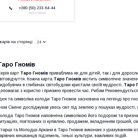
+380 (50) 233-64-44
тел+viber
Таро Гномів
ерія карт
Таро Гномів
приваблива як для дітей, так і для доросли
вітовідчуття. Кожна карта
Таро Гномів
містить символічне значен
идобувних в глибинах світобудови кристали своїй мудрості.
Таро 
опомагає з користю і приємно провести час. Рибам Рекомендується
дея та символіка колоди Таро Гномов заснована на легенді про гно
ном Сікене досліджував увесь світ під землею у пошуках мудрості, ж
олода Таро Гномов наповнена символікою його подорожі та призн
итуаціях, пов'язаних із купівлею, продажем, вкладенням грошей, с
тарші та Молодші Аркани в Таро Гномов виконані з урахуванням іст
арівних мешканців підземель, їхньої культури, важливих подій.